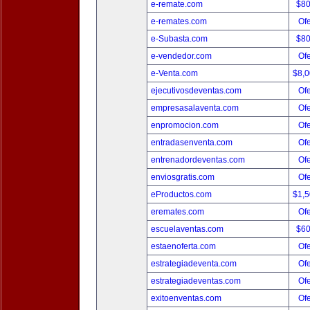
e-remate.com
$8
e-remates.com
Ofe
e-Subasta.com
$8
e-vendedor.com
Ofe
e-Venta.com
$8,
ejecutivosdeventas.com
Ofe
empresasalaventa.com
Ofe
enpromocion.com
Ofe
entradasenventa.com
Ofe
entrenadordeventas.com
Ofe
enviosgratis.com
Ofe
eProductos.com
$1,
eremates.com
Ofe
escuelaventas.com
$6
estaenoferta.com
Ofe
estrategiadeventa.com
Ofe
estrategiadeventas.com
Ofe
exitoenventas.com
Ofe