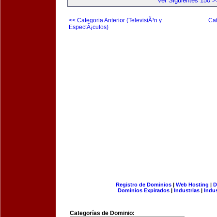
Ver Siguientes 150 >
<< Categoria Anterior (TelevisiÃ³n y
Cat
EspectÃ¡culos)
Registro de Dominios
|
Web Hosting
|
D
Dominios Expirados
|
Industrias
|
Indu
Categorías de Dominio: