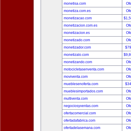
monetisa.com
Ofe
monetiza.com.es
Ofe
monetizacao.com
$1,
monetizacion.com.es
Ofe
monetizacion.es
Ofe
monetizado.com
Ofe
monetizador.com
$7
monetizalo.com
$9,
monetizando.com
Ofe
motocicletasenventa.com
Ofe
moviventa.com
Ofe
mueblesenoferta.com
$3
mueblesimportados.com
Ofe
multiventa.com
Ofe
negociosyventas.com
Ofe
ofertacomercial.com
Ofe
ofertadafabrica.com
Ofe
ofertadelasemana.com
Ofe