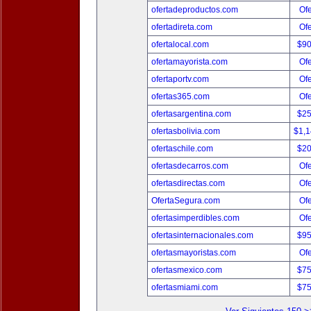
ofertadeproductos.com
Ofe
ofertadireta.com
Ofe
ofertalocal.com
$9
ofertamayorista.com
Ofe
ofertaportv.com
Ofe
ofertas365.com
Ofe
ofertasargentina.com
$2
ofertasbolivia.com
$1,
ofertaschile.com
$2
ofertasdecarros.com
Ofe
ofertasdirectas.com
Ofe
OfertaSegura.com
Ofe
ofertasimperdibles.com
Ofe
ofertasinternacionales.com
$9
ofertasmayoristas.com
Ofe
ofertasmexico.com
$7
ofertasmiami.com
$7