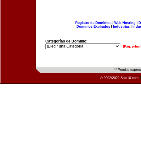
Registro de Dominios
|
Web Hosting
|
D
Dominios Expirados
|
Industrias
|
Indu
Categorías de Dominio:
[Pág. princi
** Precios expre
© 2002/2022 Solo10.com