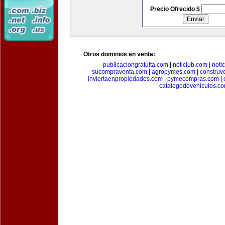
Precio Ofrecido $
Otros dominios en venta:
publicaciongratuita.com
|
noticlub.com
|
noti
sucompraventa.com
|
agropymes.com
|
construv
inviertaenpropiedades.com
|
pymecompras.com
|
catalogodevehiculos.c