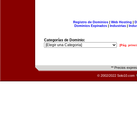
Registro de Dominios
|
Web Hosting
|
D
Dominios Expirados
|
Industrias
|
Indu
Categorías de Dominio:
[Pág. princi
** Precios expre
© 2002/2022 Solo10.com