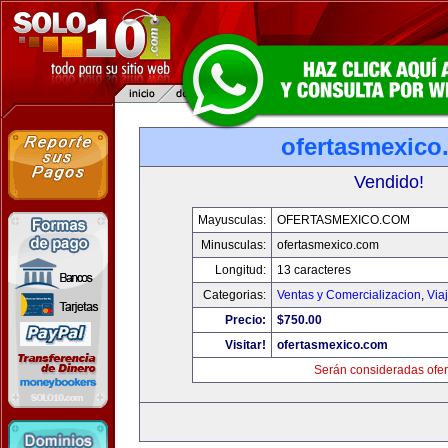
ofertasmexico
Vendido!
Mayusculas:
OFERTASMEXICO.COM
Minusculas:
ofertasmexico.com
Longitud:
13 caracteres
Categorias:
Ventas y Comercializacion
,
Via
Precio:
$750.00
Visitar!
ofertasmexico.com
Serán consideradas ofer