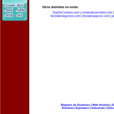
Otros dominios en venta:
DiaDeCompra.com
|
compratuservidor.com
forosdenegocios.com
|
forodenegocio.com
|
p
Registro de Dominios
|
Web Hosting
|
D
Dominios Expirados
|
Industrias
|
Indu