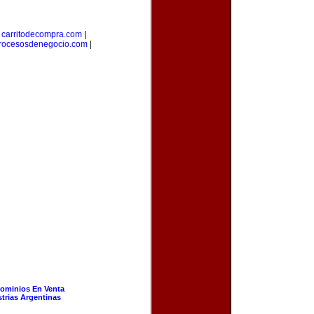
|
carritodecompra.com
|
rocesosdenegocio.com
|
ominios En Venta
strias Argentinas