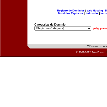
Registro de Dominios
|
Web Hosting
|
D
Dominios Expirados
|
Industrias
|
Indu
Categorías de Dominio:
[Pág. princi
** Precios expre
© 2002/2022 Solo10.com