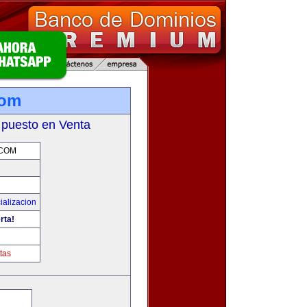
com
 puesto en Venta
.COM
ializacion
rta!
tas