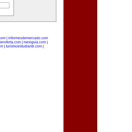
com
|
informesdemercado.com
beroferta.com
|
mexiguia.com
|
om
|
turismoestudiantil.com
|