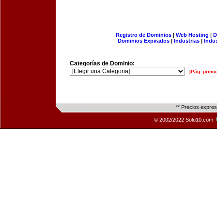
Registro de Dominios
|
Web Hosting
|
D
Dominios Expirados
|
Industrias
|
Indu
Categorías de Dominio:
[Pág. princi
** Precios expre
© 2002/2022 Solo10.com