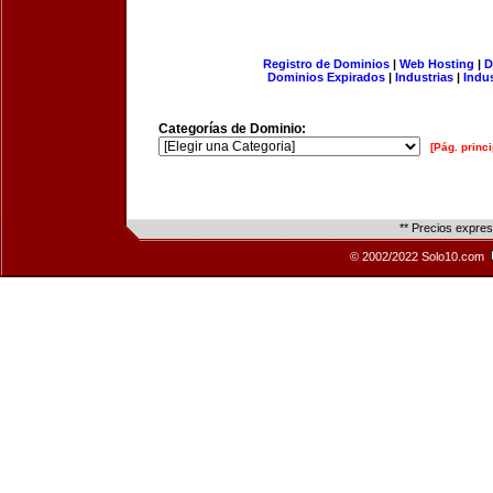
Registro de Dominios
|
Web Hosting
|
D
Dominios Expirados
|
Industrias
|
Indu
Categorías de Dominio:
[Pág. princi
** Precios expre
© 2002/2022 Solo10.com