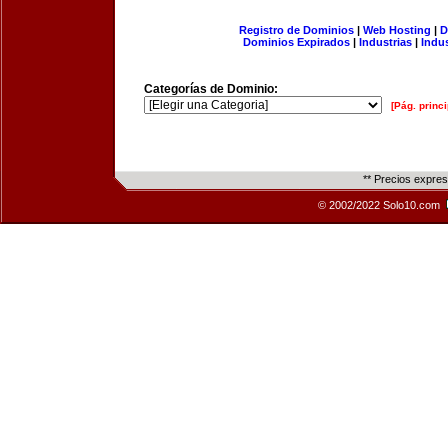
Registro de Dominios
|
Web Hosting
|
D
Dominios Expirados
|
Industrias
|
Indu
Categorías de Dominio:
[Pág. princi
** Precios expre
© 2002/2022 Solo10.com