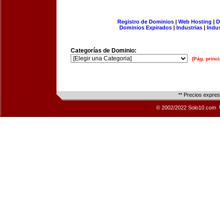
Registro de Dominios
|
Web Hosting
|
D
Dominios Expirados
|
Industrias
|
Indu
Categorías de Dominio:
[Pág. princi
** Precios expre
© 2002/2022 Solo10.com