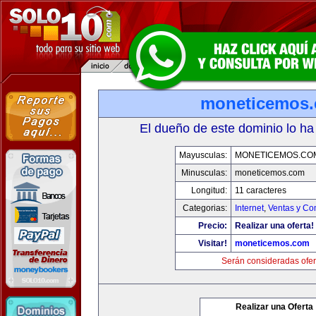
moneticemos
El dueño de este dominio lo ha
Mayusculas:
MONETICEMOS.CO
Minusculas:
moneticemos.com
Longitud:
11 caracteres
Categorias:
Internet
,
Ventas y Co
Precio:
Realizar una oferta!
Visitar!
moneticemos.com
Serán consideradas ofer
Realizar una Oferta