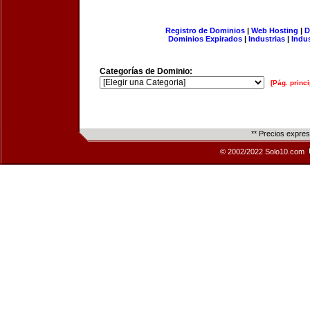
Registro de Dominios
|
Web Hosting
|
D
Dominios Expirados
|
Industrias
|
Indu
Categorías de Dominio:
[Pág. princi
** Precios expre
© 2002/2022 Solo10.com