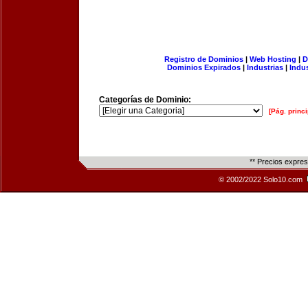
Registro de Dominios
|
Web Hosting
|
D
Dominios Expirados
|
Industrias
|
Indu
Categorías de Dominio:
[Pág. princi
** Precios expre
© 2002/2022 Solo10.com