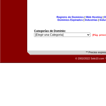
Registro de Dominios
|
Web Hosting
|
D
Dominios Expirados
|
Industrias
|
Indu
Categorías de Dominio:
[Pág. princi
** Precios expre
© 2002/2022 Solo10.com