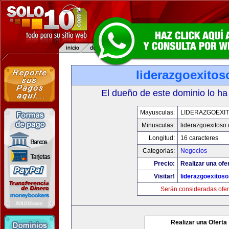
liderazgoexito
El dueño de este dominio lo ha
Mayusculas:
LIDERAZGOEXI
Minusculas:
liderazgoexitoso
Longitud:
16 caracteres
Categorias:
Negocios
Precio:
Realizar una ofer
Visitar!
liderazgoexitos
Serán consideradas ofer
Realizar una Oferta