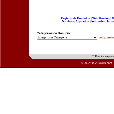
Registro de Dominios
|
Web Hosting
|
D
Dominios Expirados
|
Industrias
|
Indu
Categorías de Dominio:
[Pág. princi
** Precios expre
© 2002/2022 Solo10.com