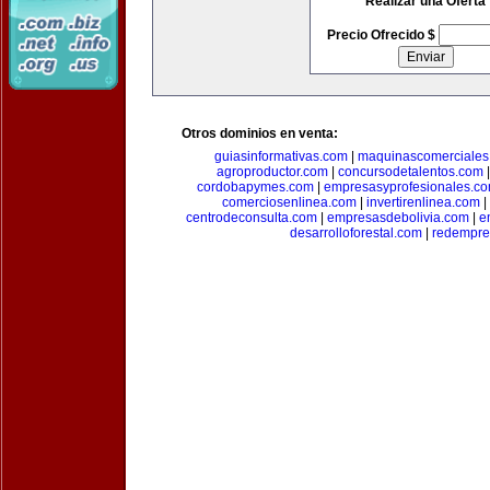
Realizar una Oferta
Precio Ofrecido $
Otros dominios en venta:
guiasinformativas.com
|
maquinascomerciales
agroproductor.com
|
concursodetalentos.com
cordobapymes.com
|
empresasyprofesionales.c
comerciosenlinea.com
|
invertirenlinea.com
|
centrodeconsulta.com
|
empresasdebolivia.com
|
e
desarrolloforestal.com
|
redempre