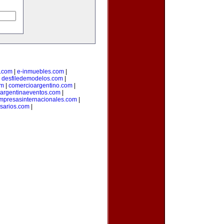
.com
|
e-inmuebles.com
|
|
desfiledemodelos.com
|
om
|
comercioargentino.com
|
argentinaeventos.com
|
mpresasinternacionales.com
|
sarios.com
|