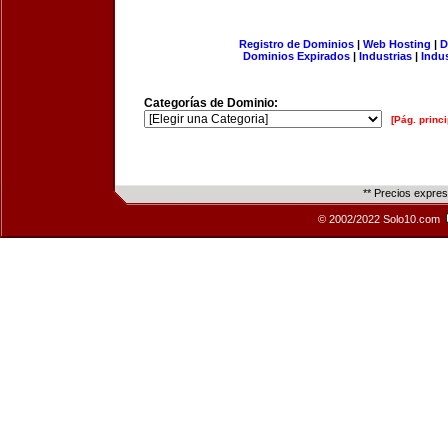
Registro de Dominios
|
Web Hosting
|
D
Dominios Expirados
|
Industrias
|
Indu
Categorías de Dominio:
[Pág. princi
** Precios expre
© 2002/2022 Solo10.com