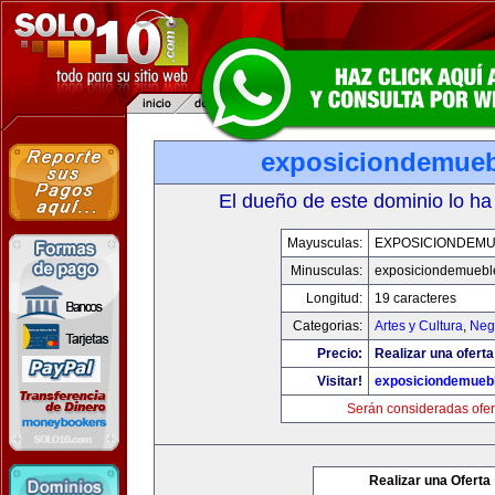
exposiciondemue
El dueño de este dominio lo ha
Mayusculas:
EXPOSICIONDEM
Minusculas:
exposiciondemuebl
Longitud:
19 caracteres
Categorias:
Artes y Cultura
,
Neg
Precio:
Realizar una oferta
Visitar!
exposiciondemueb
Serán consideradas ofer
Realizar una Oferta