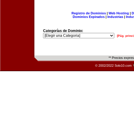
Registro de Dominios
|
Web Hosting
|
D
Dominios Expirados
|
Industrias
|
Indu
Categorías de Dominio:
[Pág. princi
** Precios expre
© 2002/2022 Solo10.com