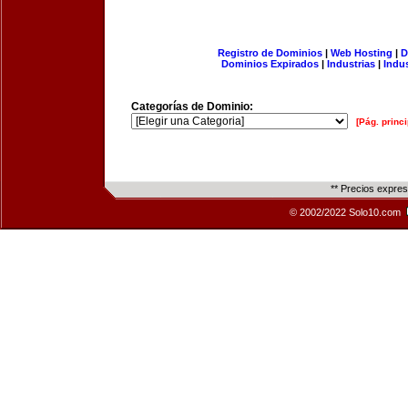
Registro de Dominios
|
Web Hosting
|
D
Dominios Expirados
|
Industrias
|
Indu
Categorías de Dominio:
[Pág. princi
** Precios expre
© 2002/2022 Solo10.com