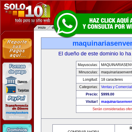
maquinariasenve
El dueño de este dominio lo ha
Mayusculas:
MAQUINARIASEN
Minusculas:
maquinariasenven
Longitud:
18 caracteres
Categorias:
Ventas y Comercial
Precio:
$999.00
Visitar!
maquinariasenve
Serán consideradas ofer
R